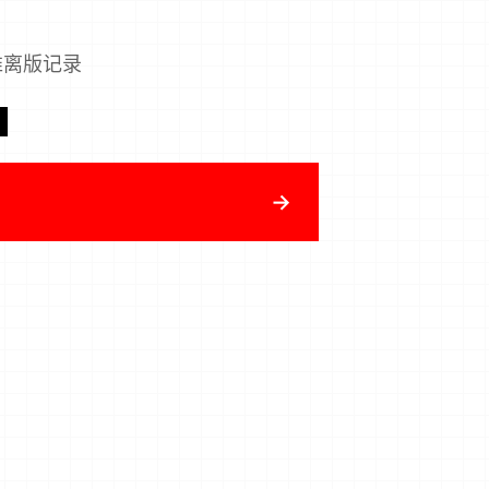
近推离版记录
→