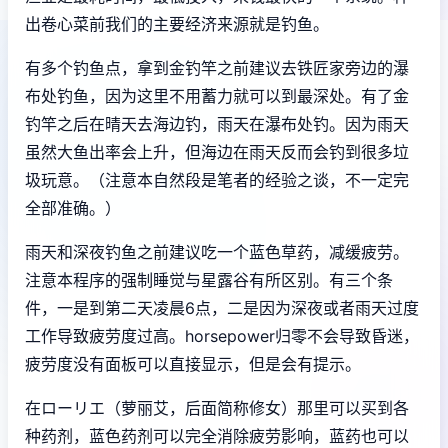
出卷心菜前我们的主要经济来源就是钓鱼。
有多个钓鱼点，拿到金钓竿之前建议去铁匠家旁边的瀑
布处钓鱼，因为这里不用蓄力就可以到最深处。有了金
钓竿之后在晴天去海边钓，雨天在瀑布处钓。因为雨天
虽然大鱼出率会上升，但海边在雨天反而会钓到很多垃
圾玩意。（注意本自然段是笔者的经验之谈，不一定完
全部准确。）
雨天和深夜钓鱼之前建议吃一个蓝色草药，减缓疲劳。
注意本程序的强制睡觉与星露谷有所区别。有三个条
件，一是到第二天凌晨6点，二是因为深夜或者雨天过度
工作导致疲劳度过高。horsepower归零不会导致昏迷，
疲劳度没有面板可以直接显示，但是会有提示。
在ローリエ（萝丽艾，后面简称修女）那里可以买到各
种药剂，蓝色药剂可以完全消除疲劳影响，蓝药也可以