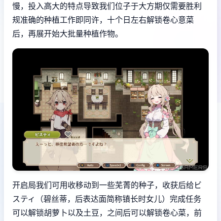
慢，投入高大的特点导致我们位子于大方期仅需要胜利
规准确的种植工作即同许，十个日左右解锁卷心意菜
后，再展开始大批量种植作物。
开启局我们可用收移动到一些芜菁的种子，收获后给ビ
スティ（碧丝蒂，后表达面简称镇长时女儿）完成任务
可以解锁胡萝卜以及土豆，之间后可以解锁卷心菜，前