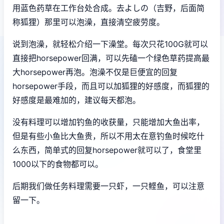
用蓝色药草在工作台处合成。去よしの（吉野，后面简
称狐狸）那里可以泡澡，直接清空疲劳度。
说到泡澡，就轻松介绍一下澡堂。每次只花100G就可以
直接把horsepower回满，可以先磕一个绿色草药提高最
大horsepower再泡。泡澡不仅是巨便宜的回复
horsepower手段，而且可以加狐狸的好感度，而狐狸的
好感度是最难加的，建议每天都泡。
没有料理可以增加钓鱼的收获量，只能增加大鱼出率，
但是有些小鱼比大鱼贵，所以不用太在意钓鱼时候吃什
么东西，简单式的回复horsepower就可以了，食堂里
1000以下的食物都可以。
后期我们做任务料理需要一只虾，一只鲣鱼，可以注意
留一下。