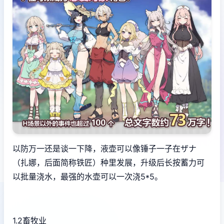
以防万一还是谈一下降，液壶可以像锤子一子在ザナ
（扎娜，后面简称铁匠）种里发展，升级后长按蓄力可
以批量浇水，最强的水壶可以一次浇5*5。
1.2畜牧业