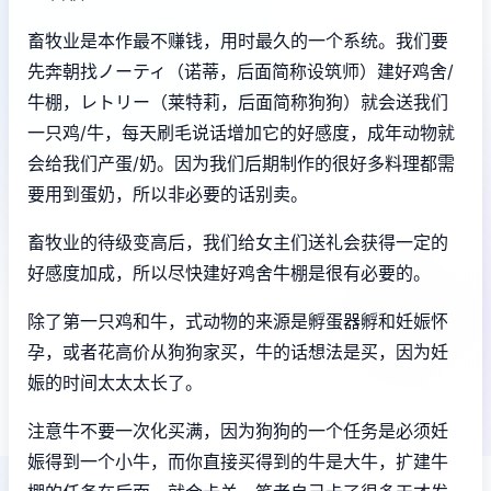
畜牧业是本作最不赚钱，用时最久的一个系统。我们要
先奔朝找ノーティ（诺蒂，后面简称设筑师）建好鸡舍/
牛棚，レトリー（莱特莉，后面简称狗狗）就会送我们
一只鸡/牛，每天刷毛说话增加它的好感度，成年动物就
会给我们产蛋/奶。因为我们后期制作的很好多料理都需
要用到蛋奶，所以非必要的话别卖。
畜牧业的待级变高后，我们给女主们送礼会获得一定的
好感度加成，所以尽快建好鸡舍牛棚是很有必要的。
除了第一只鸡和牛，式动物的来源是孵蛋器孵和妊娠怀
孕，或者花高价从狗狗家买，牛的话想法是买，因为妊
娠的时间太太太长了。
注意牛不要一次化买满，因为狗狗的一个任务是必须妊
娠得到一个小牛，而你直接买得到的牛是大牛，扩建牛